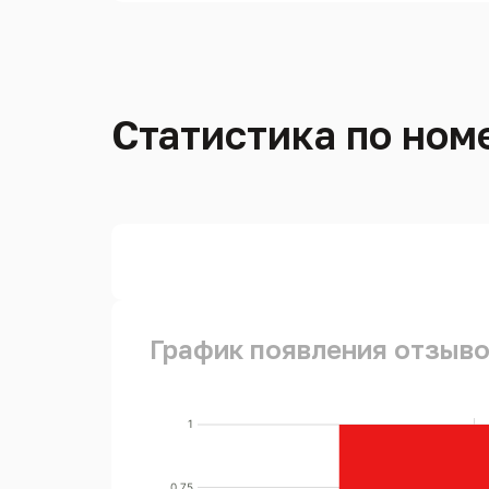
Статистика по номе
График появления отзывов
1
0.75