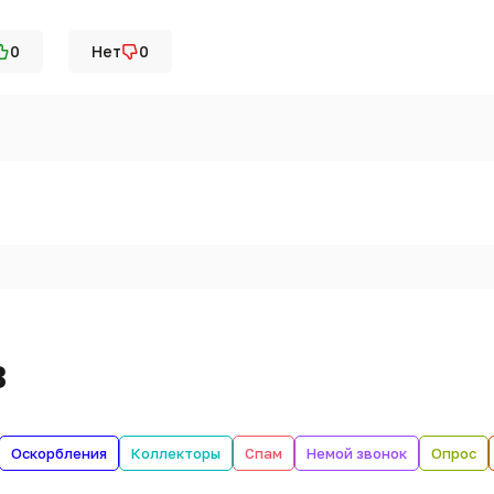
0
Нет
0
в
Оскорбления
Коллекторы
Спам
Немой звонок
Опрос