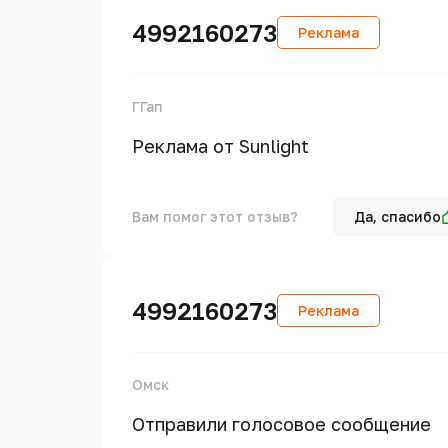
4992160273
Реклама
ГГап
Реклама от Sunlight
Вам помог этот отзыв?
Да, спасибо
4992160273
Реклама
Омск
Отправили голосовое сообщение