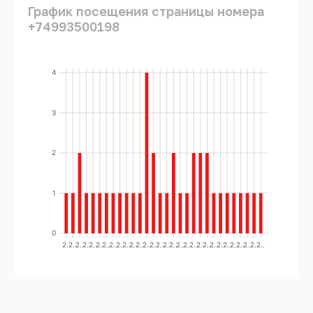
График посещения страницы номера
+74993500198
4
3
2
1
0
2..
2..
2..
2..
2..
2..
2..
2..
2..
2..
2..
2..
2..
2..
2..
2..
2..
2..
2..
2..
2..
2..
2..
2..
2..
2..
2..
2..
2..
2..