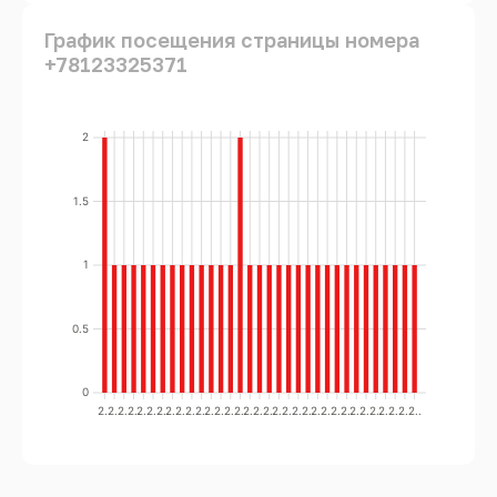
График посещения страницы номера
+78123325371
2
1.5
1
0.5
0
2..
2..
2..
2..
2..
2..
2..
2..
2..
2..
2..
2..
2..
2..
2..
2..
2..
2..
2..
2..
2..
2..
2..
2..
2..
2..
2..
2..
2..
2..
2..
2..
2..