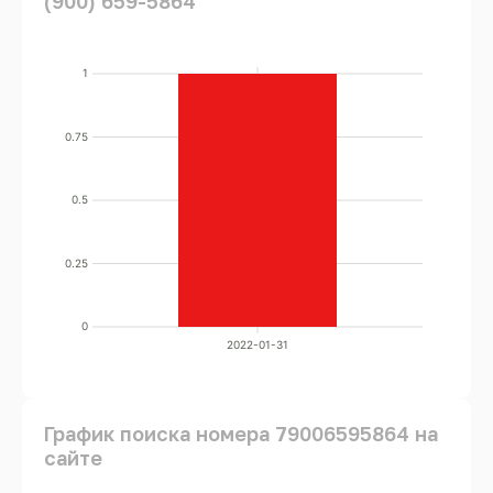
(900) 659-5864
1
0.75
0.5
0.25
0
2022-01-31
График поиска номера 79006595864 на
сайте