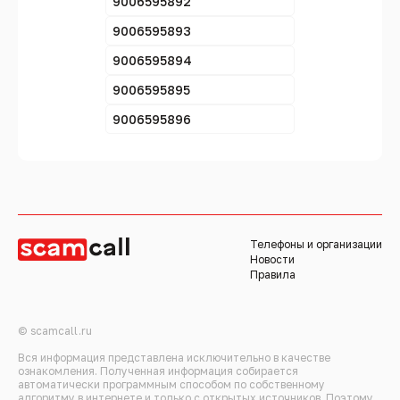
9006595892
9006595893
9006595894
9006595895
9006595896
Телефоны и организации
Новости
Правила
© scamcall.ru
Вся информация представлена исключительно в качестве
ознакомления. Полученная информация собирается
автоматически программным способом по собственному
алгоритму в интернете и только с открытых источников. Поэтому