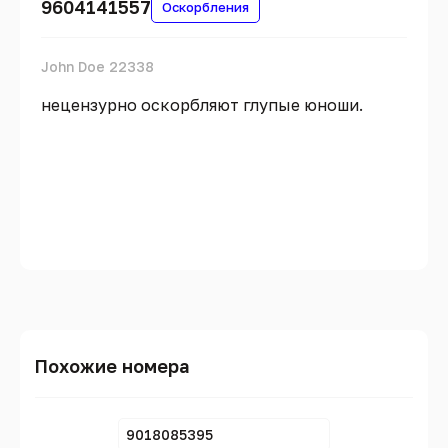
9604141557
Оскорбления
John Doe 22338
нецензурно оскорбляют глупые юноши.
Похожие номера
9018085395