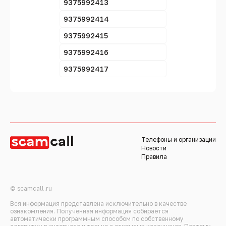
9375992413
9375992414
9375992415
9375992416
9375992417
Телефоны и организации
Новости
Правила
© scamcall.ru
Вся информация представлена исключительно в качестве
ознакомления. Полученная информация собирается
автоматически программным способом по собственному