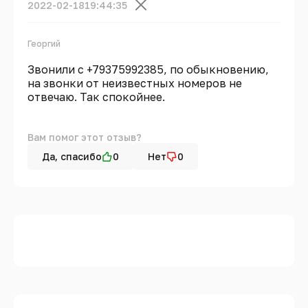
2022-02-18
19:44:35
Георгий
Звонили с +79375992385, по обыкновению,
на звонки от неизвестных номеров не
отвечаю. Так спокойнее.
Вам помог этот отзыв?
Да, спасибо
0
Нет
0