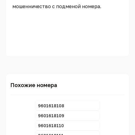
мошенничество с подменой номера.
Похожие номера
9601618108
9601618109
9601618110