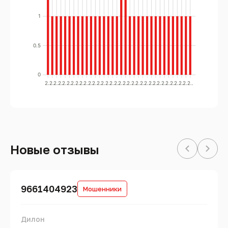
1
0.5
0
2..
2..
2..
2..
2..
2..
2..
2..
2..
2..
2..
2..
2..
2..
2..
2..
2..
2..
2..
2..
2..
2..
2..
2..
2..
2..
2..
2..
2..
2..
2..
2..
2..
2..
Новые отзывы
9661404923
Мошенники
Дилон