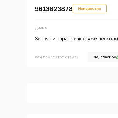
9613823878
Неизвестно
Диана
Звонят и сбрасывают, уже нескольк
Вам помог этот отзыв?
Да, спасибо