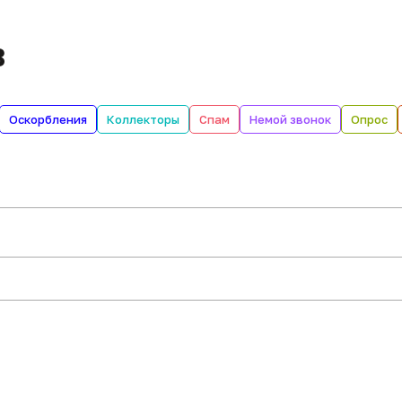
в
Оскорбления
Коллекторы
Спам
Немой звонок
Опрос