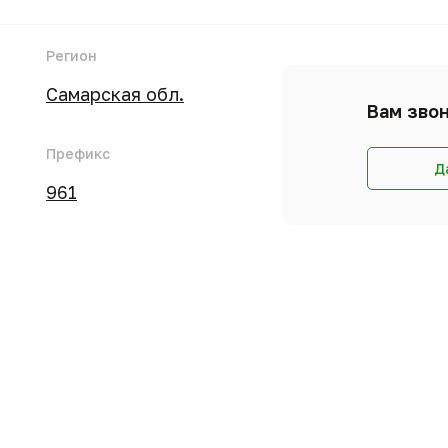
Регион
Самарская обл.
Вам звон
Префикс
Д
961