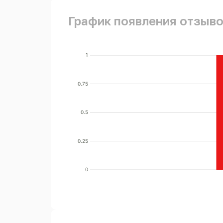
График появления отзывов
1
0.75
0.5
0.25
0