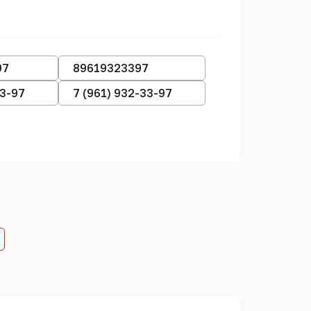
97
89619323397
33-97
7 (961) 932-33-97