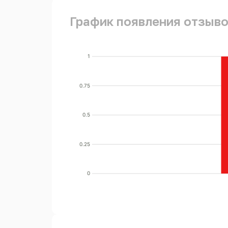
График появления отзывов
1
0.75
0.5
0.25
0