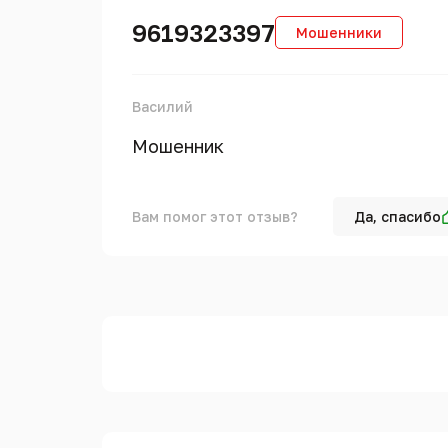
9619323397
Мошенники
Василий
Мошенник
Вам помог этот отзыв?
Да, спасибо