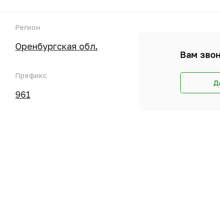
Регион
Оренбургская обл.
Вам звон
Префикс
Д
961