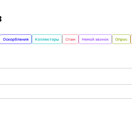
в
Оскорбления
Коллекторы
Спам
Немой звонок
Опрос