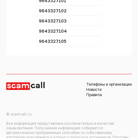
9643327101
9643327102
9643327103
9643327104
9643327105
Телефоны и организации
Новости
Правила
© scamcall.ru
Вся информация представлена исключительно в качестве
ознакомления. Полученная информация собирается
автоматически программным способом по собственному
алгоритму в интернете и только с открытых источников. Поэтому