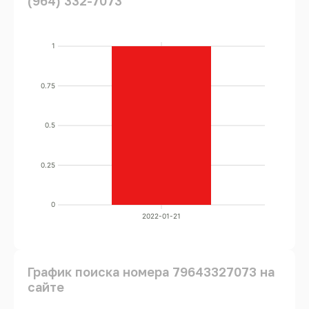
(964) 332-7073
1
0.75
0.5
0.25
0
2022-01-21
График поиска номера 79643327073 на
сайте