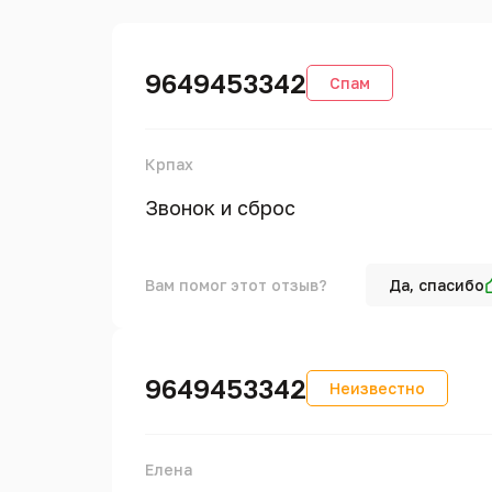
9649453342
Спам
Крпах
Звонок и сброс
Вам помог этот отзыв?
Да, спасибо
9649453342
Неизвестно
Елена