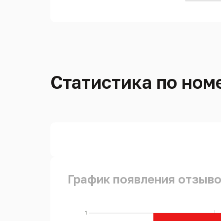
Статистика по ном
График появления отзыво
1