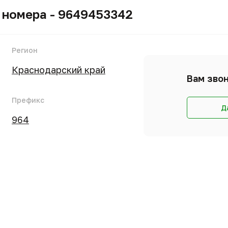
 номера - 9649453342
Регион
Краснодарский край
Вам звон
Префикс
Д
964