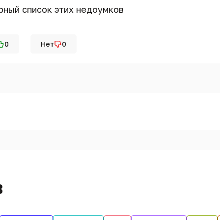
ёрный список этих недоумков
0
Нет
0
в