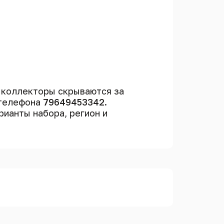
 коллекторы скрываются за
 телефона
79649453342
.
арианты набора, регион и