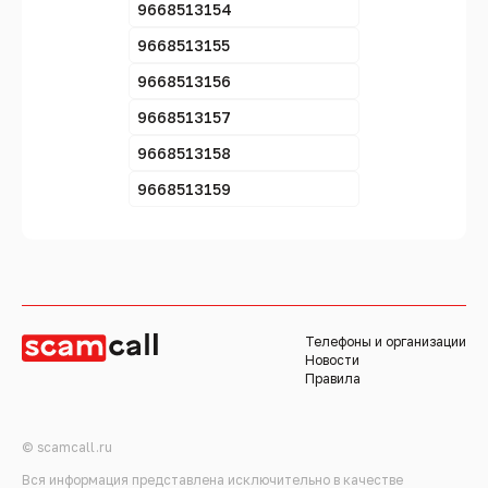
9668513154
9668513155
9668513156
9668513157
9668513158
9668513159
Телефоны и организации
Новости
Правила
© scamcall.ru
Вся информация представлена исключительно в качестве