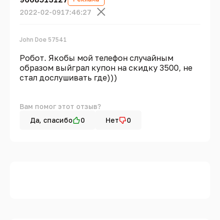
2022-02-09
17:46:27
John Doe 57541
Робот. Якобы мой телефон случайным
образом выйграл купон на скидку 3500, не
стал дослушивать где)))
Вам помог этот отзыв?
Да, спасибо
0
Нет
0