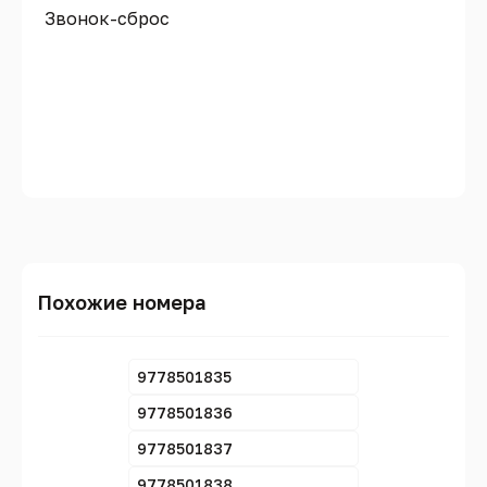
Звонок-сброс
Похожие номера
9778501835
9778501836
9778501837
9778501838