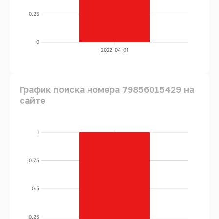
0.25
0
2022-04-01
График поиска номера 79856015429 на
сайте
1
0.75
0.5
0.25