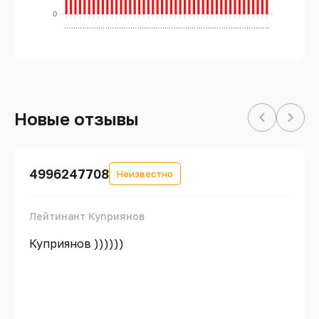
0
..
..
..
..
..
..
..
..
..
..
..
..
..
..
..
..
..
..
..
..
..
..
..
..
..
..
..
..
..
..
..
..
..
..
..
..
..
..
..
..
..
..
..
..
..
Новые отзывы
4996247708
Неизвестно
Лейтинант Куприянов
Куприянов ))))))