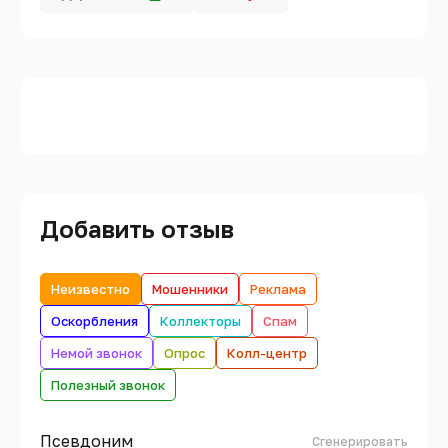
Добавить отзыв
Неизвестно
Мошенники
Реклама
Оскорбления
Коллекторы
Спам
Немой звонок
Опрос
Колл-центр
Полезный звонок
Псевдоним
Сгенерировать