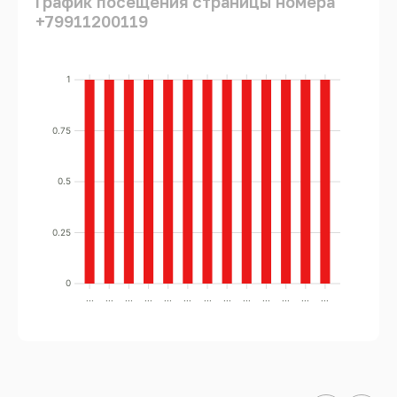
График посещения страницы номера
+79911200119
1
0.75
0.5
0.25
0
...
...
...
...
...
...
...
...
...
...
...
...
...