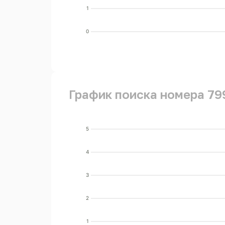
1
0
График поиска номера 79
5
4
3
2
1