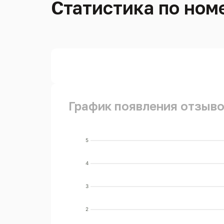
Статистика по номе
График появления отзывов
5
4
3
2