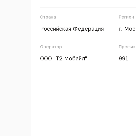
Страна
Регион
Российская Федерация
г. Мо
Оператор
Префик
ООО "Т2 Мобайл"
991