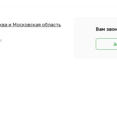
сква и Московская область
Вам звон
с
Д