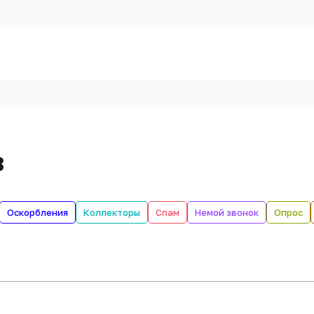
в
Оскорбления
Коллекторы
Спам
Немой звонок
Опрос