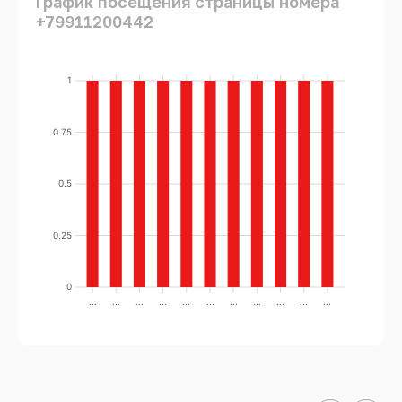
График посещения страницы номера
+79911200442
1
0.75
0.5
0.25
0
...
...
...
...
...
...
...
...
...
...
...