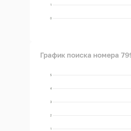
1
0
График поиска номера 79
5
4
3
2
1