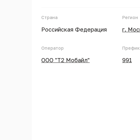
Страна
Регион
Российская Федерация
г. Мо
Оператор
Префик
ООО "Т2 Мобайл"
991