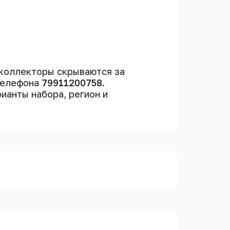
коллекторы скрываются за
 телефона
79911200758
.
рианты набора, регион и