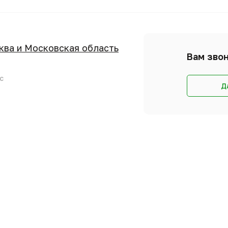
сква и Московская область
Вам звон
с
Д