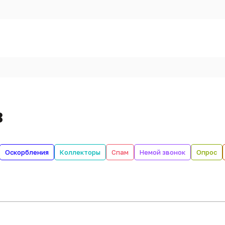
в
Оскорбления
Коллекторы
Спам
Немой звонок
Опрос