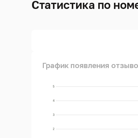
Статистика по номе
График появления отзывов
5
4
3
2