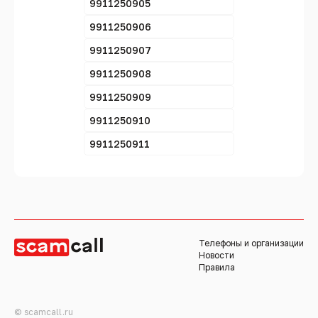
9911250905
9911250906
9911250907
9911250908
9911250909
9911250910
9911250911
Телефоны и организации
Новости
Правила
© scamcall.ru