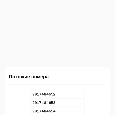
Похожие номера
9917484652
9917484653
9917484654