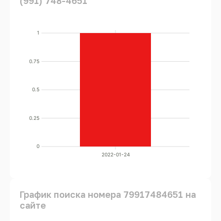
(991) 748-4651
1
0.75
0.5
0.25
0
2022-01-24
График поиска номера 79917484651 на
сайте