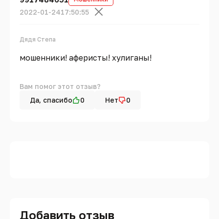
2022-01-24
17:50:55
Дядя Степа
мошенники! аферисты! хулиганы!
Вам помог этот отзыв?
Да, спасибо
0
Нет
0
Добавить отзыв