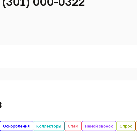
 (301) 000-0322
в
Оскорбления
Коллекторы
Спам
Немой звонок
Опрос