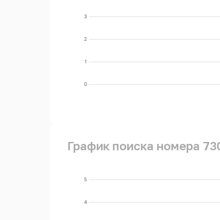
3
2
1
0
График поиска номера 73
5
4