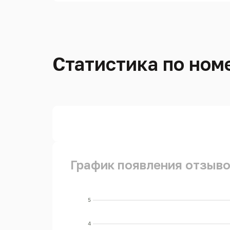
Статистика по номе
График появления отзыво
5
4