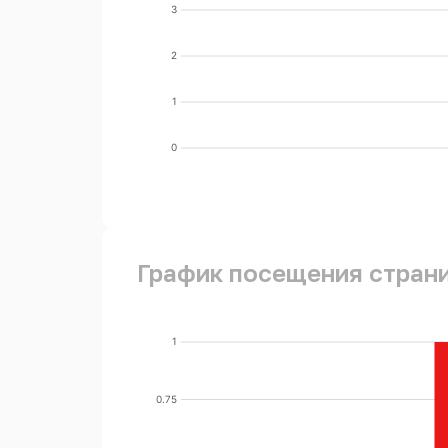
3
2
1
0
График посещения стран
1
0.75