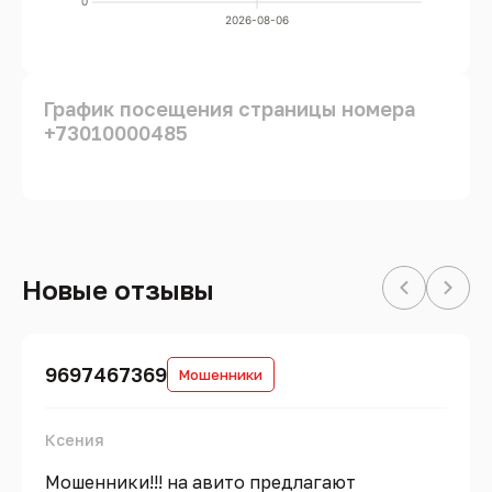
0
2026-08-06
График посещения страницы номера
+73010000485
Новые отзывы
9697467369
Мошенники
Ксения
Мошенники!!! на авито предлагают