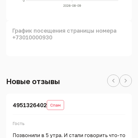
0
2026-08-09
График посещения страницы номера
+73010000930
Новые отзывы
4951326402
Спам
Гость
Позвонили в 5 утра. И стали говорить что-то