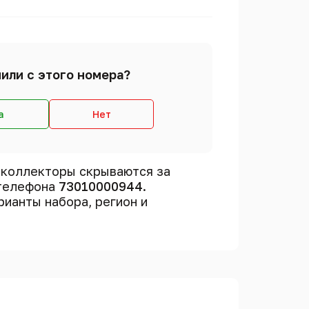
или с этого номера?
а
Нет
 коллекторы скрываются за
 телефона
73010000944
.
рианты набора, регион и