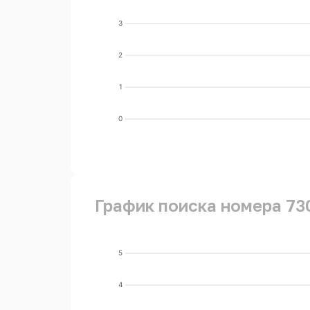
3
2
1
0
График поиска номера 73
5
4