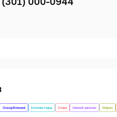
 (301) 000-0944
в
Оскорбления
Коллекторы
Спам
Немой звонок
Опрос