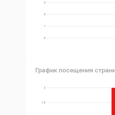
3
2
1
0
График посещения стран
2
1.5