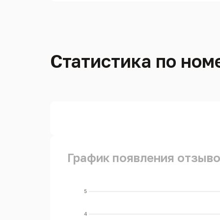
Статистика по ном
График появления отзыво
5
4