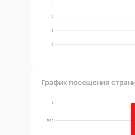
3
2
1
0
График посещения стран
1
0.75