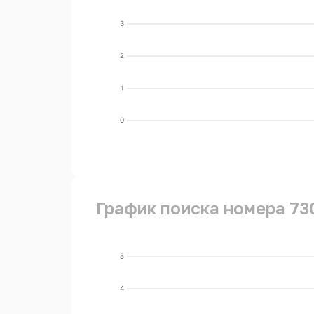
3
2
1
0
График поиска номера 73
5
4