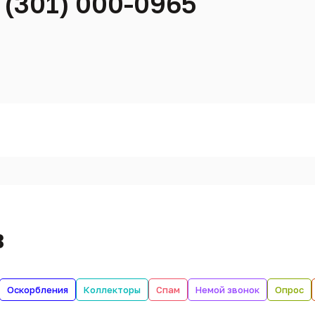
 (301) 000-0965
в
Оскорбления
Коллекторы
Спам
Немой звонок
Опрос