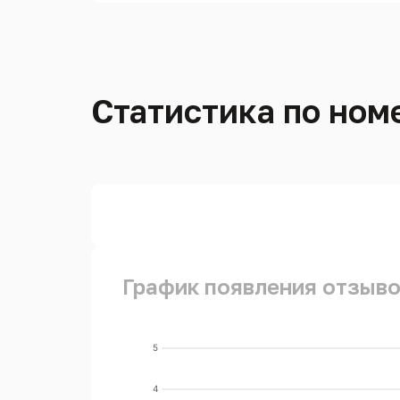
Статистика по ном
График появления отзыво
5
4