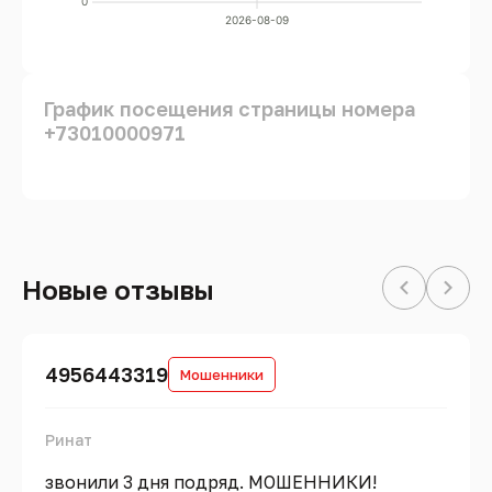
0
2026-08-09
График посещения страницы номера
+73010000971
Новые отзывы
4956443319
Мошенники
Ринат
звонили 3 дня подряд. МОШЕННИКИ!