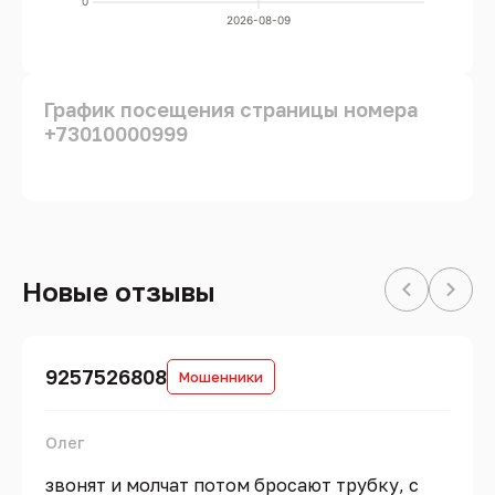
0
2026-08-09
График посещения страницы номера
+73010000999
Новые отзывы
9257526808
Мошенники
Олег
звонят и молчат потом бросают трубку, с