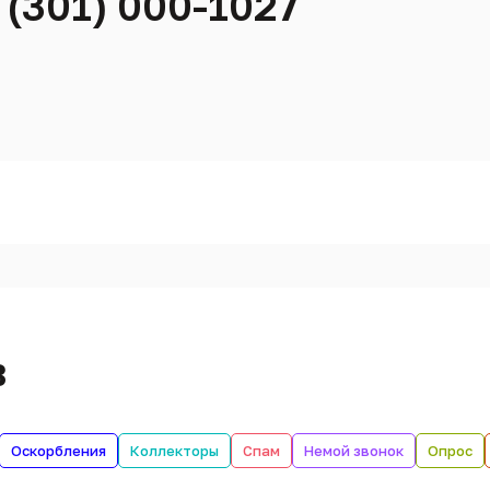
 (301) 000-1027
в
Оскорбления
Коллекторы
Спам
Немой звонок
Опрос