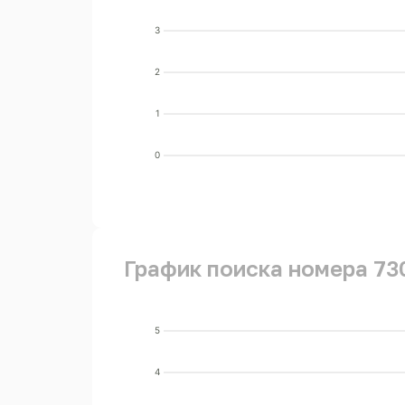
3
2
1
0
График поиска номера 73
5
4