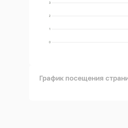
3
2
1
0
График посещения стран