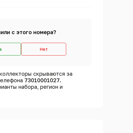
или с этого номера?
а
Нет
коллекторы скрываются за
 телефона
73010001027
.
рианты набора, регион и