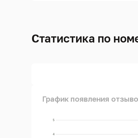
Статистика по номе
График появления отзывов
5
4