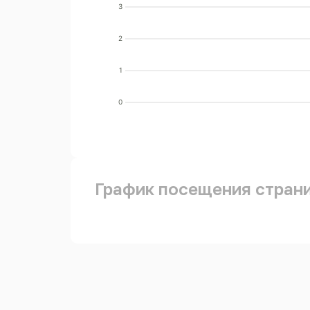
3
2
1
0
График посещения стран