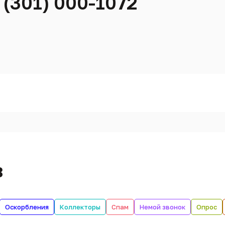
 (301) 000-1072
в
Оскорбления
Коллекторы
Спам
Немой звонок
Опрос