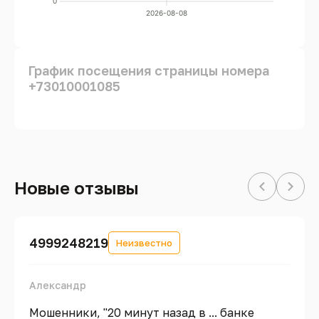
0
2026-08-08
График посещения страницы номера
+73010001085
Новые отзывы
4999248219
Неизвестно
Александр
Мошенники, "20 минут назад в ... банке