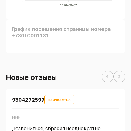
0
2026-08-07
График посещения страницы номера
+73010001131
Новые отзывы
9304272597
Неизвестно
ННН
Дозвониться, сбросил неоднократно