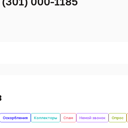
 (301) 000-1185
в
Оскорбления
Коллекторы
Спам
Немой звонок
Опрос