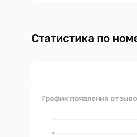
Статистика по номе
График появления отзывов
5
4