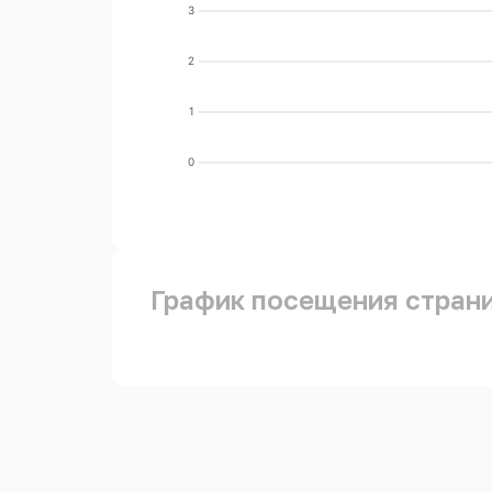
3
2
1
0
График посещения стран