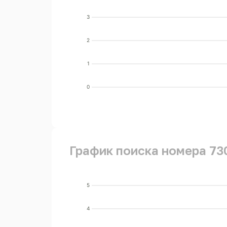
3
2
1
0
График поиска номера 73
5
4