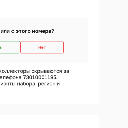
или с этого номера?
а
Нет
коллекторы скрываются за
телефона
73010001185
.
рианты набора, регион и