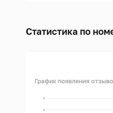
Статистика по номе
График появления отзывов
5
4