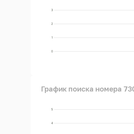
3
2
1
0
График поиска номера 73
5
4