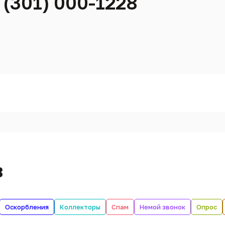
 (301) 000-1228
в
Оскорбления
Коллекторы
Спам
Немой звонок
Опрос