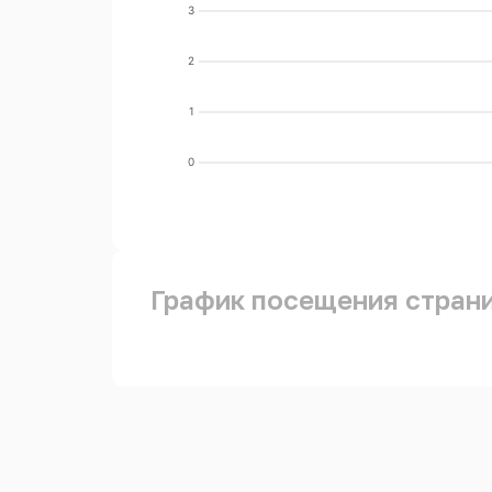
3
2
1
0
График посещения стран