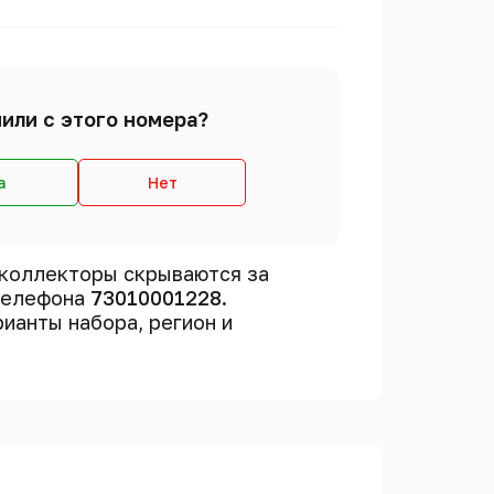
или с этого номера?
а
Нет
коллекторы скрываются за
 телефона
73010001228
.
рианты набора, регион и