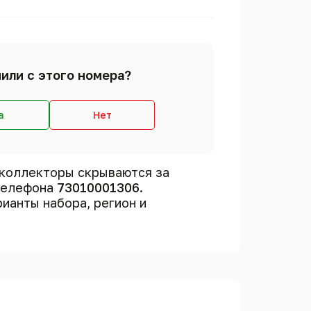
или с этого номера?
а
Нет
коллекторы скрываются за
 телефона
73010001306
.
рианты набора, регион и