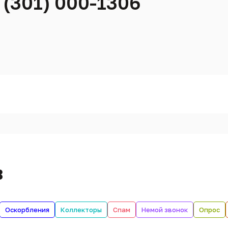
 (301) 000-1306
в
Оскорбления
Коллекторы
Спам
Немой звонок
Опрос