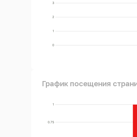
3
2
1
0
График посещения стран
1
0.75