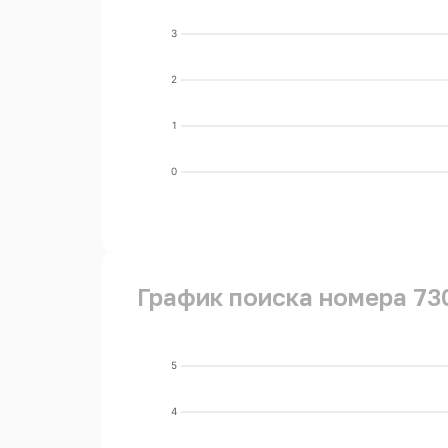
3
2
1
0
График поиска номера 73
5
4