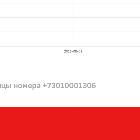
2026-08-08
ицы номера +73010001306