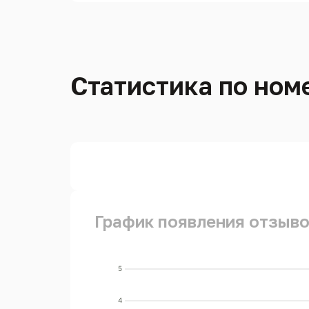
Статистика по номе
График появления отзывов
5
4