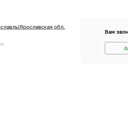
н
ославль|Ярославская обл.
Вам звон
кс
Д