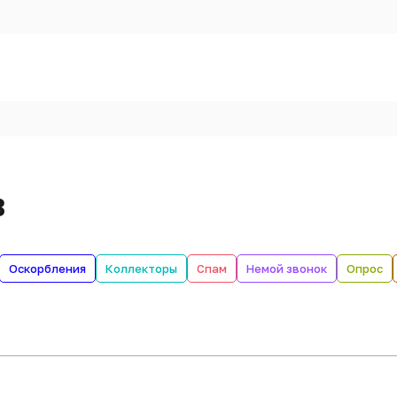
в
Оскорбления
Коллекторы
Спам
Немой звонок
Опрос