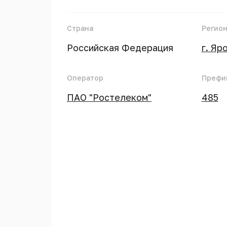
Страна
Регио
Российская Федерация
г. Яр
Оператор
Префи
ПАО "Ростелеком"
485