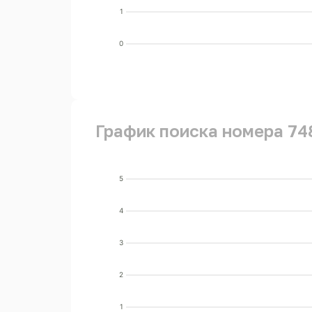
1
0
График поиска номера 74
5
4
3
2
1