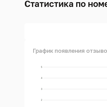
Статистика по номе
График появления отзыво
5
4
3
2