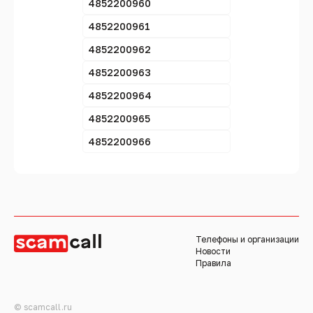
4852200960
4852200961
4852200962
4852200963
4852200964
4852200965
4852200966
Телефоны и организации
Новости
Правила
© scamcall.ru