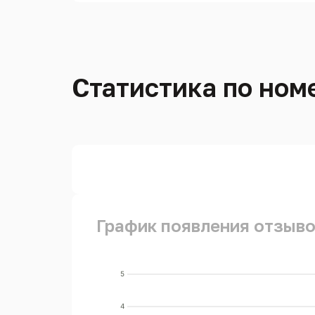
Статистика по номе
График появления отзыво
5
4