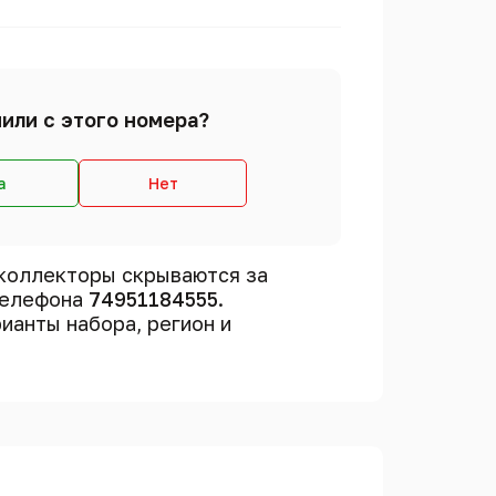
или с этого номера?
а
Нет
коллекторы скрываются за
телефона
74951184555
.
рианты набора, регион и