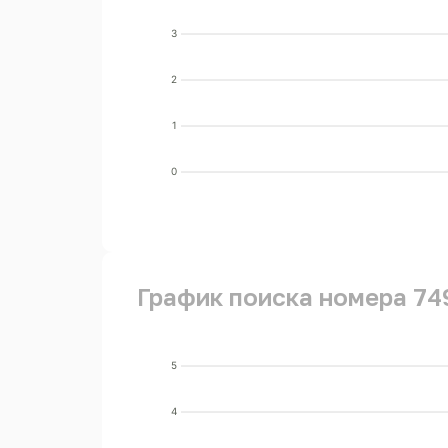
3
2
1
0
График поиска номера 74
5
4