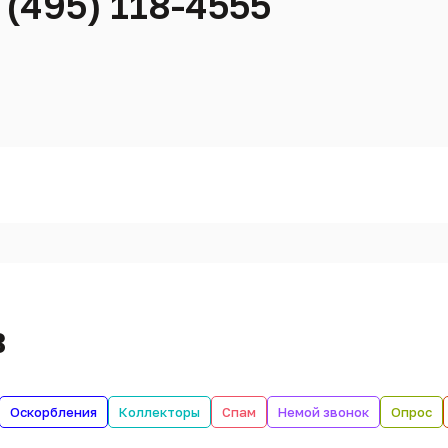
 (495) 118-4555
в
Оскорбления
Коллекторы
Спам
Немой звонок
Опрос