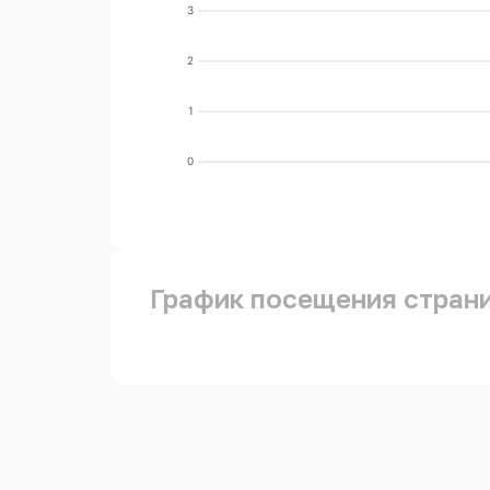
3
2
1
0
График посещения стран