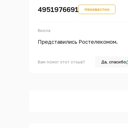
4951976691
Неизвестно
Виола
Представились Ростелекомом.
Вам помог этот отзыв?
Да, спасибо