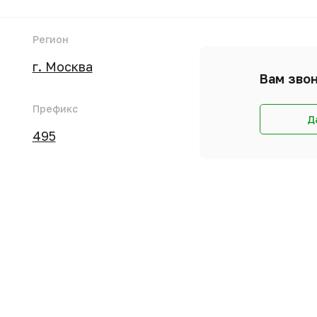
Регион
г. Москва
Вам звон
Префикс
Д
495