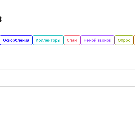
в
Оскорбления
Коллекторы
Спам
Немой звонок
Опрос