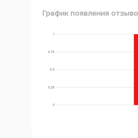
График появления отзывов
1
0.75
0.5
0.25
0