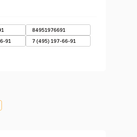
91
84951976691
66-91
7 (495) 197-66-91