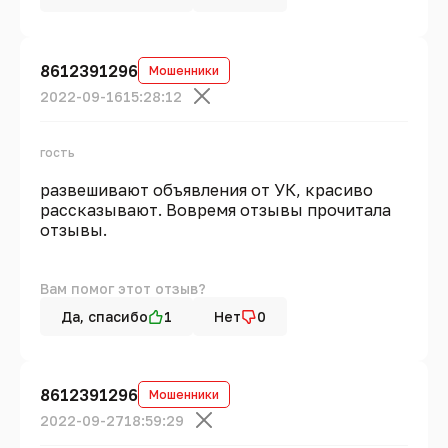
8612391296
Мошенники
2022-09-16
15:28:12
гость
развешивают объявления от УК, красиво
рассказывают. Вовремя отзывы прочитала
отзывы.
Вам помог этот отзыв?
Да, спасибо
1
Нет
0
8612391296
Мошенники
2022-09-27
18:59:29