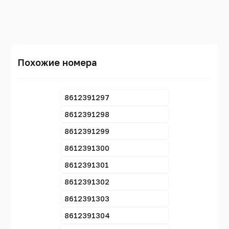
Похожие номера
8612391297
8612391298
8612391299
8612391300
8612391301
8612391302
8612391303
8612391304