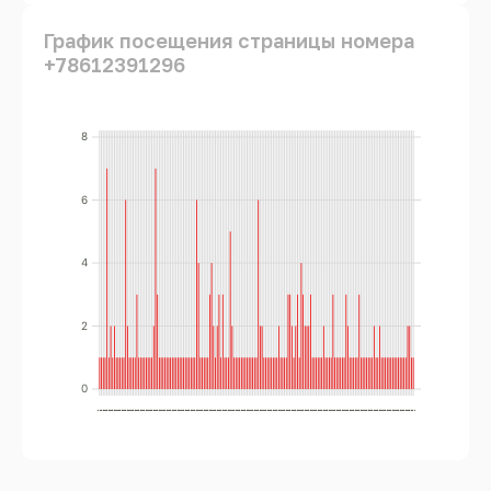
График посещения страницы номера
+78612391296
8
6
4
2
0
..
..
..
..
..
..
..
..
..
..
..
..
..
..
..
..
..
..
..
..
..
..
..
..
..
..
..
..
..
..
..
..
..
..
..
..
..
..
..
..
..
..
..
..
..
..
..
..
..
..
..
..
..
..
..
..
..
..
..
..
..
..
..
..
..
..
..
..
..
..
..
..
..
..
..
..
..
..
..
..
..
..
..
..
..
..
..
..
..
..
..
..
..
..
..
..
..
..
..
..
..
..
..
..
..
..
..
..
..
..
..
..
..
..
..
..
..
..
..
..
..
..
..
..
..
..
..
..
..
..
..
..
..
..
..
..
..
..
..
..
..
..
..
..
..
..
..
..
..
..
..
..
..
..
..
..
..
..
..
..
..
..
..
..
..
..
..
..
..