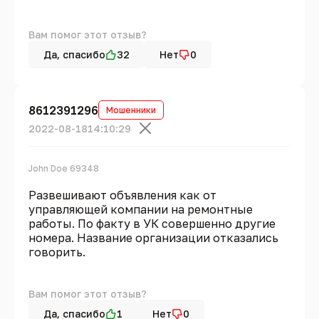
Вам помог этот отзыв?
Да, спасибо
32
Нет
0
8612391296
Мошенники
2022-08-18
14:10:29
John Doe 69348
Развешивают объявления как от
управляющей компании на ремонтные
работы. По факту в УК совершенно другие
номера. Название организации отказались
говорить.
Вам помог этот отзыв?
Да, спасибо
1
Нет
0