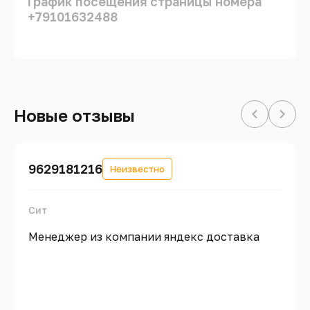
График посещения страницы номера
+79101632488
Новые отзывы
9629181216
Неизвестно
Сит
Менеджер из компании яндекс доставка