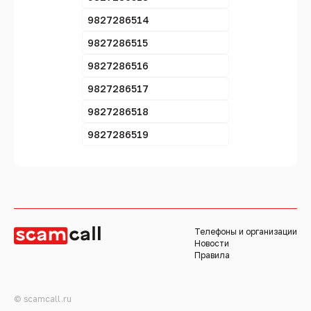
9827286514
9827286515
9827286516
9827286517
9827286518
9827286519
Телефоны и организации
Новости
Правила
© scamcall.ru