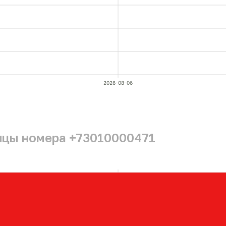
2026-08-06
ицы номера +73010000471