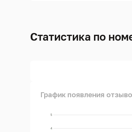
Статистика по номе
График появления отзывов
5
4