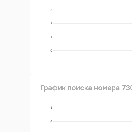
3
2
1
0
График поиска номера 73
5
4