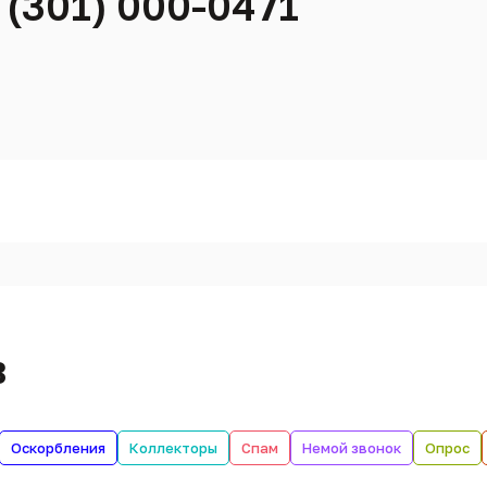
 (301) 000-0471
в
Оскорбления
Коллекторы
Спам
Немой звонок
Опрос