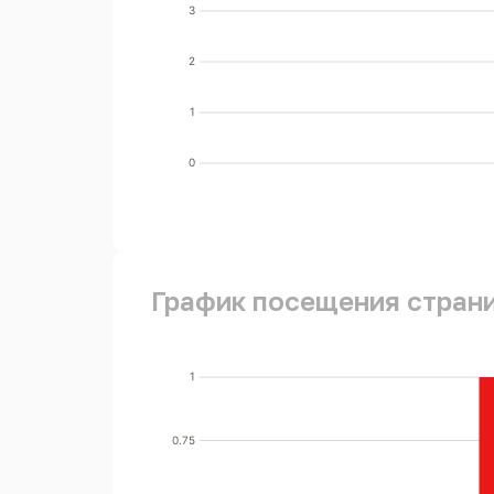
3
2
1
0
График посещения стран
1
0.75