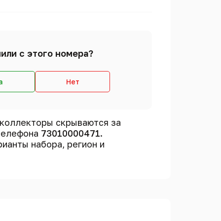
или с этого номера?
а
Нет
 коллекторы скрываются за
 телефона
73010000471
.
рианты набора, регион и