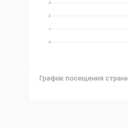
3
2
1
0
График посещения стран