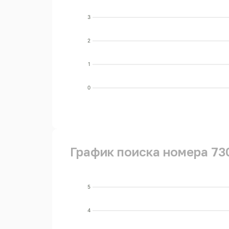
3
2
1
0
График поиска номера 73
5
4