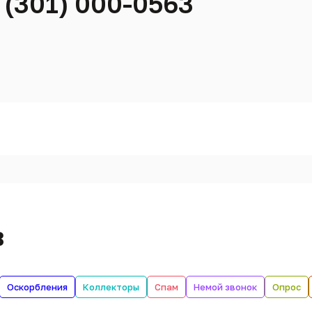
 (301) 000-0563
в
Оскорбления
Коллекторы
Спам
Немой звонок
Опрос