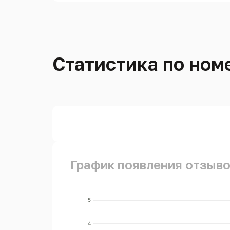
Статистика по номе
График появления отзывов
5
4