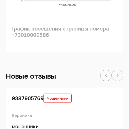
0
2026-08-06
График посещения страницы номера
+73010000586
Новые отзывы
9387905769
Мошенники
Вероника
мошенники