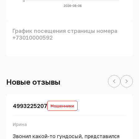
0
2026-08-06
График посещения страницы номера
+73010000592
Новые отзывы
4993225207
Мошенники
Ирина
Звонил какой-то гундосый, представился