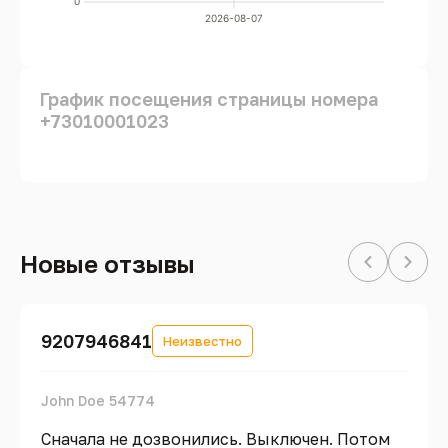
0
2026-08-07
График посещения страницы номера
+73010001023
Новые отзывы
9207946841
Неизвестно
John Doe 54774
Сначала не дозвонились. Выключен. Потом