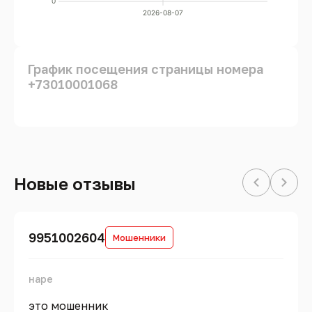
0
2026-08-07
График посещения страницы номера
+73010001068
Новые отзывы
9951002604
Мошенники
наре
это мошенник