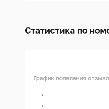
Статистика по номе
График появления отзывов
5
4