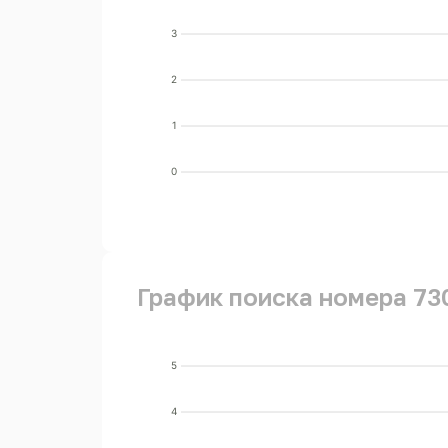
3
2
1
0
График поиска номера 73
5
4