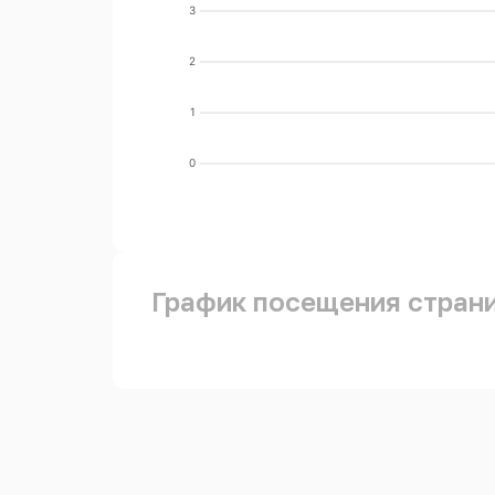
3
2
1
0
График посещения стран