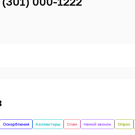
 (301) 000-1222
в
Оскорбления
Коллекторы
Спам
Немой звонок
Опрос