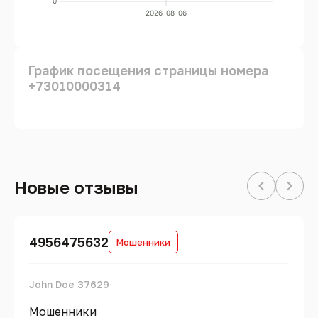
0
2026-08-06
График посещения страницы номера
+73010000314
Новые отзывы
4956475632
Мошенники
John Doe 37629
Мошенники