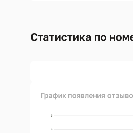
Статистика по ном
График появления отзывов
5
4