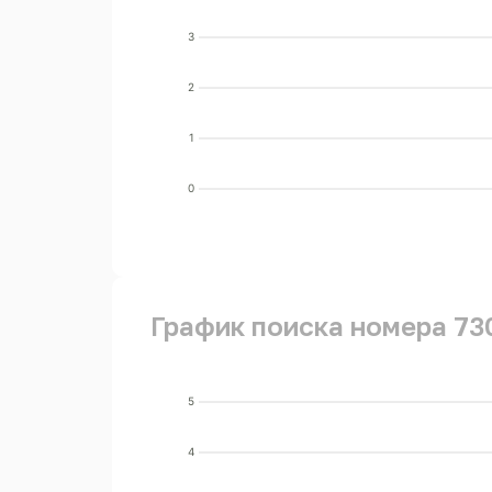
3
2
1
0
График поиска номера 73
5
4