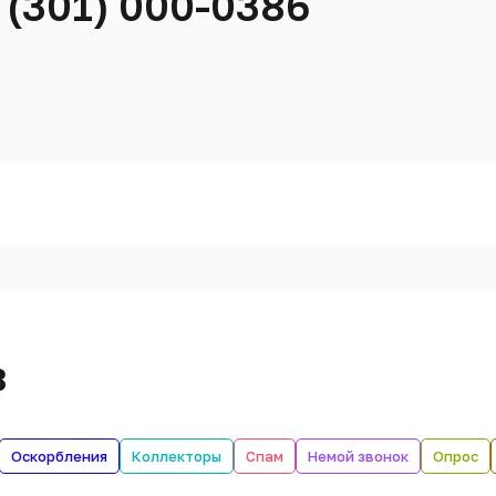
 (301) 000-0386
в
Оскорбления
Коллекторы
Спам
Немой звонок
Опрос