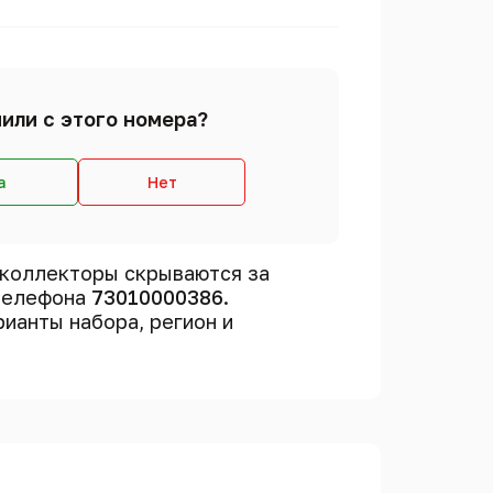
или с этого номера?
а
Нет
 коллекторы скрываются за
 телефона
73010000386
.
рианты набора, регион и