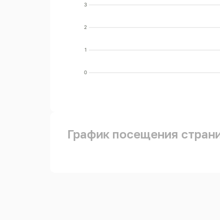
3
2
1
0
График посещения стран